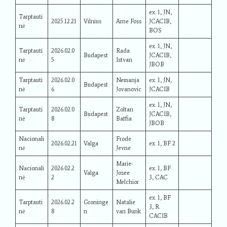
ex. 1, JN,
Tarptauti
2025.12.21
Vilnius
Arne Foss
JCACIB,
nė
BOS
ex. 1, JN,
Tarptauti
2026.02.0
Rada
Budapest
JCACIB,
nė
5
Istvan
JBOB
Tarptauti
2026.02.0
Nemanja
ex. 1, JN,
Budapest
nė
6
Jovanovic
JCACIB
ex. 1, JN,
Tarptauti
2026.02.0
Zoltan
Budapest
JCACIB,
nė
8
Baffia
JBOB
Nacionali
Frode
2026.02.21
Valga
ex. 1, BF 2
nė
Jevne
Marie-
Nacionali
2026.02.2
ex. 1, BF
Valga
Josee
nė
2
3, CAC
Melchior
ex. 1, BF
Tarptauti
2026.02.2
Groninge
Natalie
3, R.
nė
8
n
van Burik
CACIB