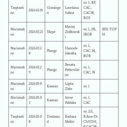
ex. 1, BF,
Tarptauti
Groninge
Loredana
CAC,
2026.03.01
nė
n
Salina
CACIB,
BOS
Maciej
Nacionali
ex. 1, JN,
JBIS TOP
2026.03.21
Skępe
Ziolkowsk
nė
JBOB
10
i
ex. 1,
Nacionali
2026.03.2
Hannele
Plungė
CAC, N,
nė
8
Jokisilta
BOB
Renata
Nacionali
2026.03.2
ex. 1,
Plungė
Petkevičie
nė
9
CAC, N
nė
Nacionali
2026.05.0
Ligita
Kaunas
ex. 1
nė
2
Zake
Nacionali
2026.05.0
Inese
ex. 1,
Kaunas
nė
3
Pablaka
CAC
ex. 2/3,
Tarptauti
2026.05.0
Dortmun
Barbara
R.Anw.Dt.
nė
8
d
Muller
Ch.VDH,
R.CACIB