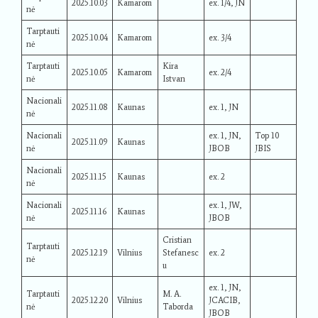
2025.10.03
Kamarom
ex. 1/4, JN
nė
Tarptauti
2025.10.04
Kamarom
ex. 3/4
nė
Tarptauti
Kira
2025.10.05
Kamarom
ex. 2/4
nė
Istvan
Nacionali
2025.11.08
Kaunas
ex. 1, JN
nė
Nacionali
ex. 1, JN,
Top 10
2025.11.09
Kaunas
nė
JBOB
JBIS
Nacionali
2025.11.15
Kaunas
ex. 2
nė
Nacionali
ex. 1, JW,
2025.11.16
Kaunas
nė
JBOB
Cristian
Tarptauti
2025.12.19
Vilnius
Stefanesc
ex. 2
nė
u
ex. 1, JN,
Tarptauti
M. A.
2025.12.20
Vilnius
JCACIB,
nė
Taborda
JBOB