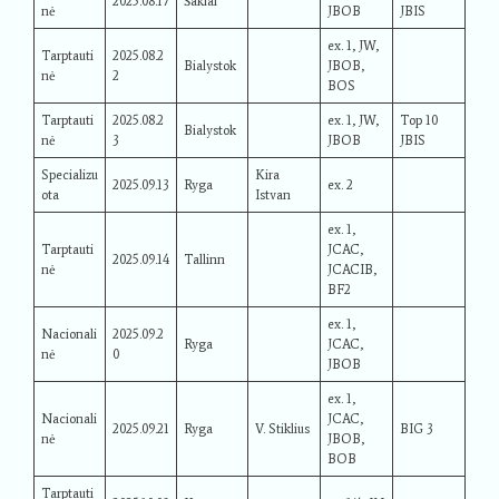
2025.08.17
Šakiai
nė
JBOB
JBIS
ex. 1, JW,
Tarptauti
2025.08.2
Bialystok
JBOB,
nė
2
BOS
Tarptauti
2025.08.2
ex. 1, JW,
Top 10
Bialystok
nė
3
JBOB
JBIS
Specializu
Kira
2025.09.13
Ryga
ex. 2
ota
Istvan
ex. 1,
Tarptauti
JCAC,
2025.09.14
Tallinn
nė
JCACIB,
BF2
ex. 1,
Nacionali
2025.09.2
Ryga
JCAC,
nė
0
JBOB
ex. 1,
Nacionali
JCAC,
2025.09.21
Ryga
V. Stiklius
BIG 3
nė
JBOB,
BOB
Tarptauti