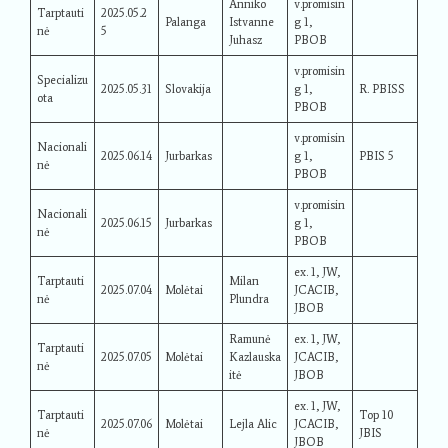
Anniko
v.promisin
Tarptauti
2025.05.2
Palanga
Istvanne
g 1,
nė
5
Juhasz
PBOB
v.promisin
Specializu
2025.05.31
Slovakija
g 1,
R. PBISS
ota
PBOB
v.promisin
Nacionali
2025.06.14
Jurbarkas
g 1,
PBIS 5
nė
PBOB
v.promisin
Nacionali
2025.06.15
Jurbarkas
g 1,
nė
PBOB
ex. 1, JW,
Tarptauti
Milan
2025.07.04
Molėtai
JCACIB,
nė
Plundra
JBOB
Ramunė
ex. 1, JW,
Tarptauti
2025.07.05
Molėtai
Kazlauska
JCACIB,
nė
itė
JBOB
ex. 1, JW,
Tarptauti
Top 10
2025.07.06
Molėtai
Lejla Alic
JCACIB,
nė
JBIS
JBOB