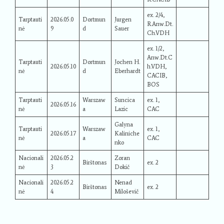
ex. 2/4,
Tarptauti
2026.05.0
Dortmun
Jurgen
R.Anw.Dt.
nė
9
d
Sauer
Ch.VDH
ex. 1/2,
Anw.Dt.C
Tarptauti
Dortmun
Jochen H.
2026.05.10
h.VDH,
nė
d
Eberhardt
CACIB,
BOS
Tarptauti
Warszaw
Suncica
ex. 1,
2026.05.16
nė
a
Lazic
CAC
Galyna
Tarptauti
Warszaw
ex. 1,
2026.05.17
Kaliniche
nė
a
CAC
nko
Nacionali
2026.05.2
Zoran
Birštonas
ex. 2
nė
3
Dokič
Nacionali
2026.05.2
Nenad
Birštonas
ex. 2
nė
4
Miloševič