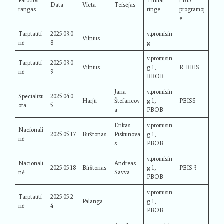
Parodos
Titulai
i BIS
Data
Vieta
Teisėjas
rangas
ringe
programoj
e
Tarptauti
2025.03.0
v.promisin
Vilnius
nė
8
g
v.promisin
Tarptauti
2025.03.0
Vilnius
g 1,
R. BBIS
nė
9
BBOB
Jana
v.promisin
Specializu
2025.04.0
Harju
Štefancov
g 1,
PBISS
ota
5
a
PBOB
Erikas
v.promisin
Nacionali
2025.05.17
Birštonas
Piskunova
g 1,
nė
s
PBOB
v.promisin
Nacionali
Andreas
2025.05.18
Birštonas
g 1,
PBIS 3
nė
Savva
PBOB
v.promisin
Tarptauti
2025.05.2
Palanga
g 1,
nė
4
PBOB