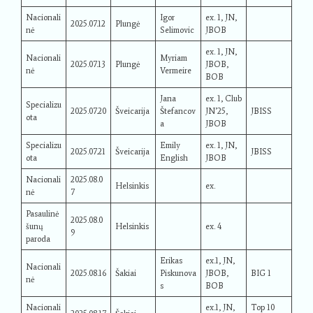
Nacionali
Igor
ex. 1, JN,
2025.07.12
Plungė
nė
Selimovic
JBOB
ex. 1, JN,
Nacionali
Myriam
2025.07.13
Plungė
JBOB,
nė
Vermeire
BOB
Jana
ex. 1, Club
Specializu
2025.07.20
Šveicarija
Štefancov
JN’25,
JBISS
ota
a
JBOB
Specializu
Emily
ex. 1, JN,
2025.07.21
Šveicarija
JBISS
ota
English
JBOB
Nacionali
2025.08.0
Helsinkis
ex.
nė
7
Pasaulinė
2025.08.0
šunų
Helsinkis
ex. 4
9
paroda
Erikas
ex.1, JN,
Nacionali
2025.08.16
Šakiai
Piskunova
JBOB,
BIG 1
nė
s
BOB
Nacionali
ex.1, JN,
Top 10