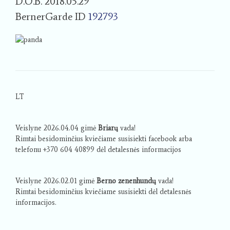
D.O.B. 2018.05.29
BernerGarde ID
192793
LT
Veislyne 2026.04.04 gimė
Briarų
vada!
Rimtai besidominčius kviečiame susisiekti facebook arba
telefonu +370 604 40899 dėl detalesnės informacijos
Veislyne 2026.02.01 gimė
Berno zenenhundų
vada!
Rimtai besidominčius kviečiame susisiekti dėl detalesnės
informacijos.