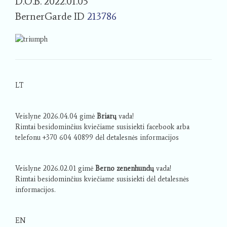
D.O.B. 2022.01.05
BernerGarde ID
213786
LT
Veislyne 2026.04.04 gimė
Briarų
vada!
Rimtai besidominčius kviečiame susisiekti facebook arba
telefonu +370 604 40899 dėl detalesnės informacijos
Veislyne 2026.02.01 gimė
Berno zenenhundų
vada!
Rimtai besidominčius kviečiame susisiekti dėl detalesnės
informacijos.
EN