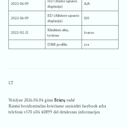
HD (Klubo sąnario
2022-06-09
A/A
displazija)
ED (Alkūnės sąnario
2022-06-09
0/0
displazija)
Klinikinis akių
2022-02-21
švarus
tyrimas
DNR profilis
yra
LT
Veislyne 2026.04.04 gimė
Briarų
vada!
Rimtai besidominčius kviečiame susisiekti facebook arba
telefonu +370 604 40899 dėl detalesnės informacijos